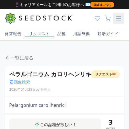
📱キャリアメールをご利用のお客様へ ✉️
詳細はこちら
発芽報告
リクエスト
品種
用語辞典
栽培ガイド
一覧に戻る
ペラルゴニウム カロリヘンリキ
リクエスト中
画像検索
2026年01月28日
by 管理人
Pelargonium carolihenrici
3
この品種が欲しい！
VOTES