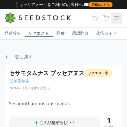
📱キャリアメールをご利用のお客様へ ✉️
詳細はこちら
発芽報告
リクエスト
品種
用語辞典
栽培ガイド
一覧に戻る
セサモタムナス ブッセアヌス
リクエスト中
画像検索
2026年01月28日
by 管理人
Sesamothamnus busseanus
1
この品種が欲しい！
VOTES