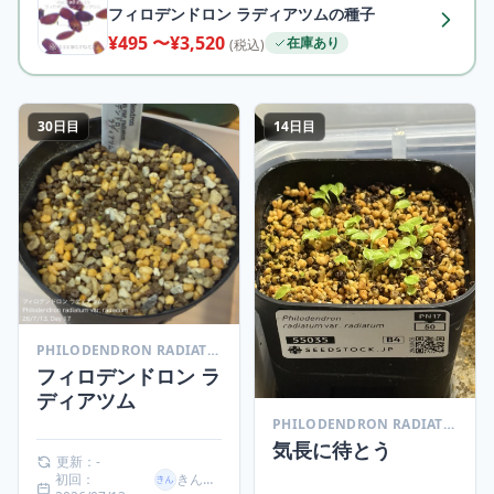
フィロデンドロン ラディアツムの種子
¥495 〜¥3,520
在庫あり
(税込)
30日目
14日目
PHILODENDRON RADIATUM VAR. RADIATUM (フィロデンドロン ラディアツム)
フィロデンドロン ラ
ディアツム
PHILODENDRON RADIATUM VAR. RADIATUM (フィロデンドロン ラディアツム)
気長に待とう
更新：-
初回：
きんたろ